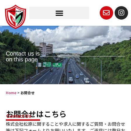
Contact us is
on this page
Home
>
お問合せ
お問合せはこちら
Contact Us
株式会社松原に関することや求人に関するご質問・お問合せ
等は下記フォームよりお願いいたします。ご返信には数日お