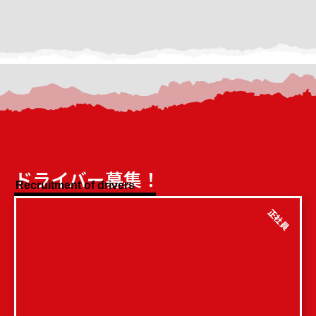
ドライバー募集！
Recruitment of drivers
正社員